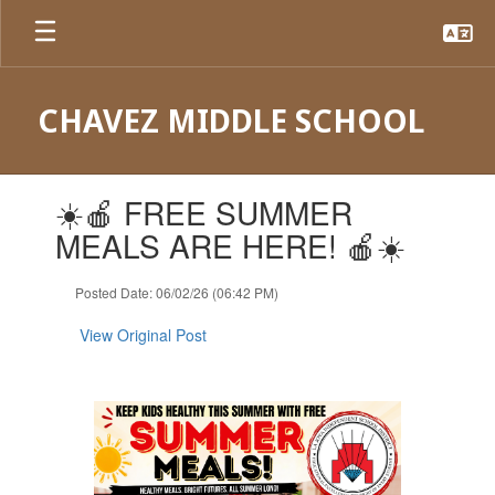
Skip
to
main
content
CHAVEZ MIDDLE SCHOOL
Contains
☀️🍎 FREE SUMMER
1
slides.
MEALS ARE HERE! 🍎☀️
Use
the
Posted Date: 06/02/26 (06:42 PM)
next
and
View Original Post
previous
buttons
to
navigate.